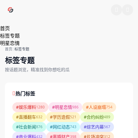
跳过导航
首页
标签专题
明星恋情
首页
标签专题
标签专题
按话题浏览，精准找到你想吃的瓜
热门标签
#娱乐爆料
#明星恋情
#人设崩塌
1280
986
754
#直播翻车
#学历造假
#合约纠纷
632
521
489
#社会新闻
#网红动态
#综艺内幕
876
743
567
#商业爆料
#离婚财产
#片场冲突
432
398
312