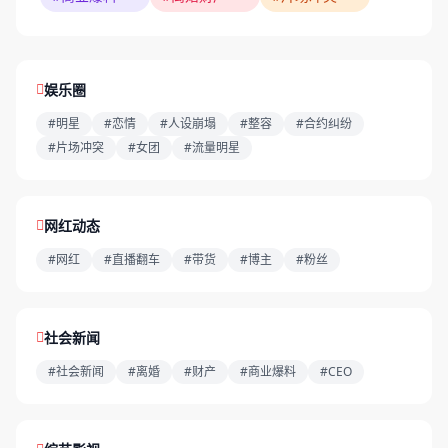
娱乐圈
#明星
#恋情
#人设崩塌
#整容
#合约纠纷
#片场冲突
#女团
#流量明星
网红动态
#网红
#直播翻车
#带货
#博主
#粉丝
社会新闻
#社会新闻
#离婚
#财产
#商业爆料
#CEO