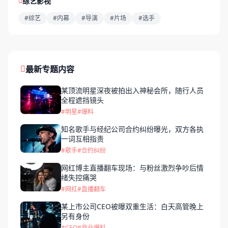
综艺影视
#综艺
#内幕
#导演
#片场
#选手
最新专题内容
某顶流明星深夜被拍出入神秘会所，随行人员
全程遮挡镜头
#明星
#爆料
知名歌手与经纪公司合约纠纷曝光，双方各执
一词互相指责
#歌手
#合约纠纷
网红博主直播翻车现场：与粉丝激烈争吵后情
绪失控痛哭
#网红
#直播翻车
某上市公司CEO被曝双重生活：白天高管晚上
另有身份
#CEO
#商业爆料